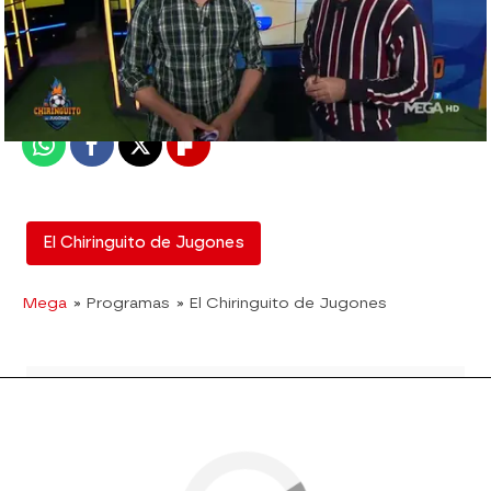
El Chiringuito
Madrid
Publicado:
15 de mayo de 2019, 02:45
Whatsapp
Facebook
X
Flipboard
El Chiringuito de Jugones
Mega
» Programas
» El Chiringuito de Jugones