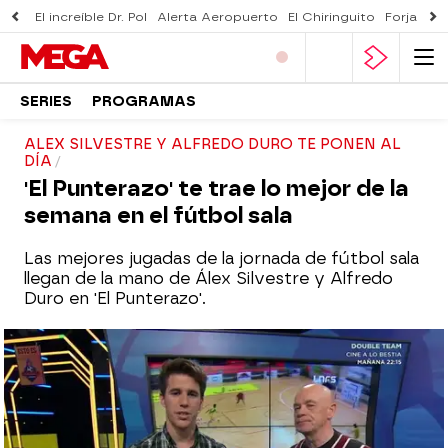
El increíble Dr. Pol
Alerta Aeropuerto
El Chiringuito
Forjado 
SERIES
PROGRAMAS
ALEX SILVESTRE Y ALFREDO DURO TE PONEN AL
DÍA
'El Punterazo' te trae lo mejor de la
semana en el fútbol sala
Las mejores jugadas de la jornada de fútbol sala
llegan de la mano de Álex Silvestre y Alfredo
Duro en 'El Punterazo'.