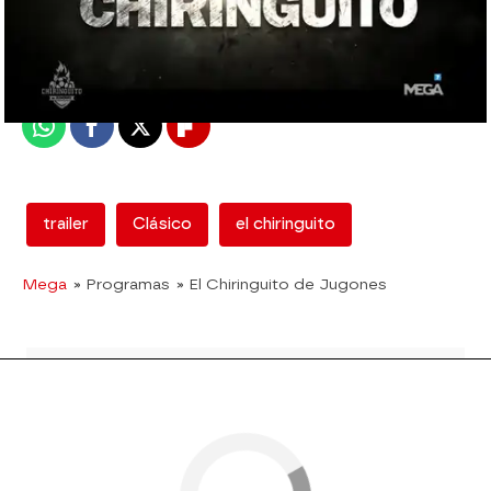
mega
Madrid
Publicado:
14 de febrero de 2018, 18:00
Whatsapp
Facebook
X
Flipboard
trailer
Clásico
el chiringuito
Mega
» Programas
» El Chiringuito de Jugones