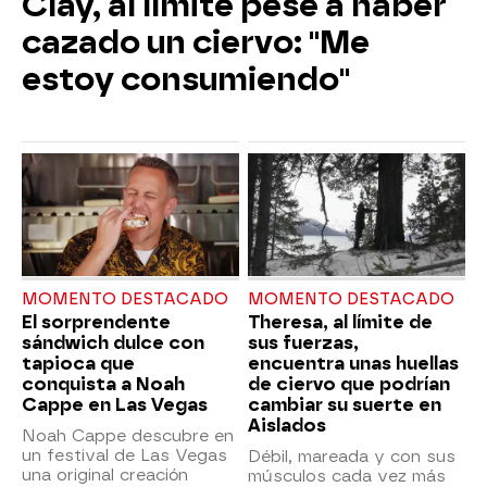
Clay, al límite pese a haber
cazado un ciervo: "Me
estoy consumiendo"
MOMENTO DESTACADO
MOMENTO DESTACADO
El sorprendente
Theresa, al límite de
sándwich dulce con
sus fuerzas,
tapioca que
encuentra unas huellas
conquista a Noah
de ciervo que podrían
Cappe en Las Vegas
cambiar su suerte en
Aislados
Noah Cappe descubre en
un festival de Las Vegas
Débil, mareada y con sus
una original creación
músculos cada vez más