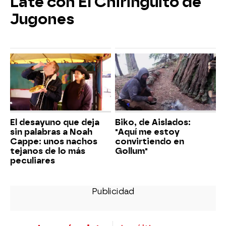
Late con El Chiringuito de
Jugones
El desayuno que deja
Biko, de Aislados:
sin palabras a Noah
"Aquí me estoy
Cappe: unos nachos
convirtiendo en
tejanos de lo más
Gollum"
peculiares