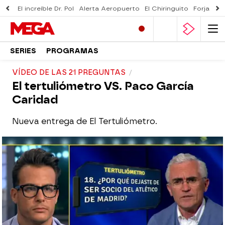
El increíble Dr. Pol
Alerta Aeropuerto
El Chiringuito
Forjado 
SERIES
PROGRAMAS
VÍDEO DE LAS 21 PREGUNTAS
El tertuliómetro VS. Paco García
Caridad
Nueva entrega de El Tertuliómetro.
mega
Madrid