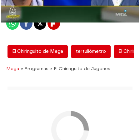
Publicado:
12 de febrero de 2018, 12:55
Whatsapp
Facebook
X
Flipboard
El Chiringuito de Mega
tertuliómetro
El Chirin
Mega
» Programas
» El Chiringuito de Jugones