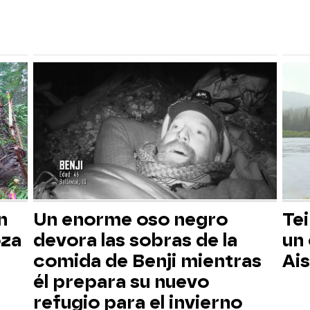
n
Un enorme oso negro
Tei
oza
devora las sobras de la
un
comida de Benji mientras
Ai
él prepara su nuevo
refugio para el invierno