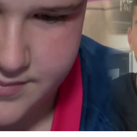
Whatsapp
Facebook
X
Flipboa
55
! Nicolás, un joven aficionado del
rta a los Reyes Magos pidiéndole la
mela, que se encuentra lesionado. El
sociales y nuestra compañera Silvia
 vídeo a Eric Lamela, que ha
 su sorpresa. ¡No te pierdas la