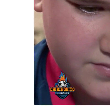
El Chiringuito
Madrid
Publicado:
29 de diciembre de 2021, 02:
¡Qué bonito es el fútbol
Sevilla, escribió una ca
recuperación de Eric La
padre lo subió a redes 
Verde le ha enseñado el
respondido al chico para
emoción de Nicolás!