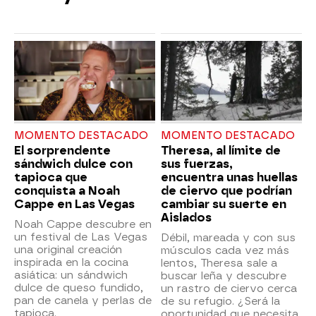
MOMENTO DESTACADO
MOMENTO DESTACADO
El sorprendente
Theresa, al límite de
sándwich dulce con
sus fuerzas,
tapioca que
encuentra unas huellas
conquista a Noah
de ciervo que podrían
Cappe en Las Vegas
cambiar su suerte en
Aislados
Noah Cappe descubre en
un festival de Las Vegas
Débil, mareada y con sus
una original creación
músculos cada vez más
inspirada en la cocina
lentos, Theresa sale a
asiática: un sándwich
buscar leña y descubre
dulce de queso fundido,
un rastro de ciervo cerca
pan de canela y perlas de
de su refugio. ¿Será la
tapioca.
oportunidad que necesita