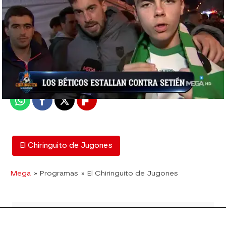
mega
Madrid
Publicado:
22 de febrero de 2019, 01:42
Whatsapp
Facebook
X
Flipboard
El Chiringuito de Jugones
Mega
» Programas
» El Chiringuito de Jugones