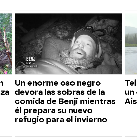
n
Un enorme oso negro
Tei
oza
devora las sobras de la
un
comida de Benji mientras
Ai
él prepara su nuevo
refugio para el invierno