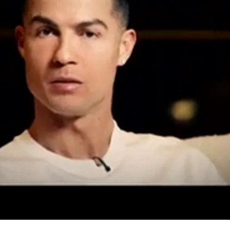
Whatsapp
Facebook
X
Flipboa
, la entrevista más esperada de Edu
ldo es ya una realidad. Al menos así ha
directo en El Chiringuito, donde se
róximo lunes se podrá ver en La Sexta
partir de las 22:45h.