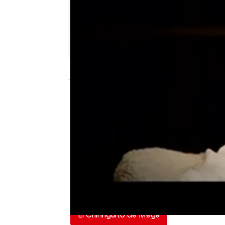
El Chiringuito
Publicado:
28 de enero de 2025, 02:33
Después de muchos años
Aguirre a Cristiano Rona
quedado demostrado en 
ha confirmado que el p
la entrevista completa a 
El Chiringuito de Mega