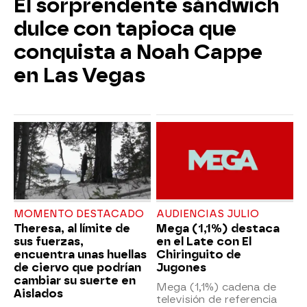
El sorprendente sándwich
dulce con tapioca que
conquista a Noah Cappe
en Las Vegas
MOMENTO DESTACADO
AUDIENCIAS JULIO
Theresa, al límite de
Mega (1,1%) destaca
sus fuerzas,
en el Late con El
encuentra unas huellas
Chiringuito de
de ciervo que podrían
Jugones
cambiar su suerte en
Mega (1,1%) cadena de
Aislados
televisión de referencia