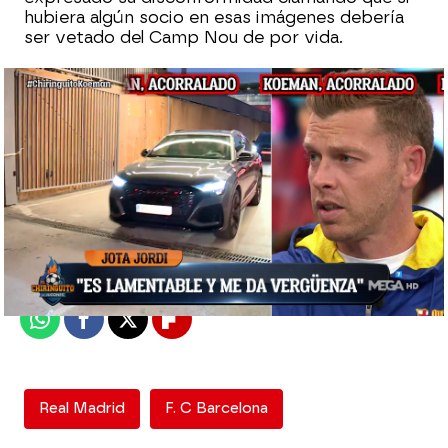
hubiera algún socio en esas imágenes debería
ser vetado del Camp Nou de por vida.
El Chiringuito
Madrid
Publicado:
25 de octubre de 2021, 01:33
Whatsapp
Facebook
X
Flipboard
Real Madrid
F. C Barcelona