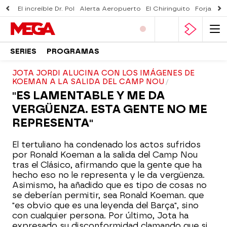
El increíble Dr. Pol
Alerta Aeropuerto
El Chiringuito
Forjado 
SERIES
PROGRAMAS
JOTA JORDI ALUCINA CON LOS IMÁGENES DE
KOEMAN A LA SALIDA DEL CAMP NOU
"ES LAMENTABLE Y ME DA
VERGÜENZA. ESTA GENTE NO ME
REPRESENTA"
El tertuliano ha condenado los actos sufridos
por Ronald Koeman a la salida del Camp Nou
tras el Clásico, afirmando que la gente que ha
hecho eso no le representa y le da vergüenza.
Asimismo, ha añadido que es tipo de cosas no
se deberían permitir, sea Ronald Koeman. que
"es obvio que es una leyenda del Barça", sino
con cualquier persona. Por último, Jota ha
expresado su disconformidad clamando que si