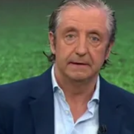
Whatsapp
Facebook
X
Flipboa
inguito de Jugones'
, el líder deportivo de la
ta Josep Pedrerol
,
en Mega
, tienen una
española de fútbol. El viernes, comienza
rás' (23:45 horas) y, a partir de la
erá un especial para cubrir toda la