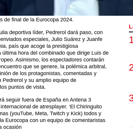
n torno al partido que enfrentará a
España
o Mercedes Benz Arena de Stuttgart
,
s de final de la Eurocopa 2024.
L
ulia deportiva líder, Pedrerol dará paso, con
 enviados especiales, Julio Suárez y Juanfe
a, país que acoge la prestigiosa
a última hora del combinado que dirige Luis de
uropeo. Asimismo, los espectadores contarán
encuentro que se genere, la polémica arbitral,
pinión de los protagonistas, comentadas y
n Pedrerol y su amplio equipo de
os puntos de vista.
rá seguir fuera de España en Antena 3
 internacional de atresplayer. ‘El Chiringuito
ormas (youTube, Meta, Twitch y Kick) todos y
 la Eurocopa con un equipo de comentaristas
la ocasión