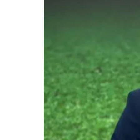
mega
Publicado:
04 de julio de 2024, 12:55
Los seguidores de 'E
l Chir
noche que
dirige y presen
nueva cita con la selección 
previamente con 'La Cuenta At
medianoche, el espacio ofrec