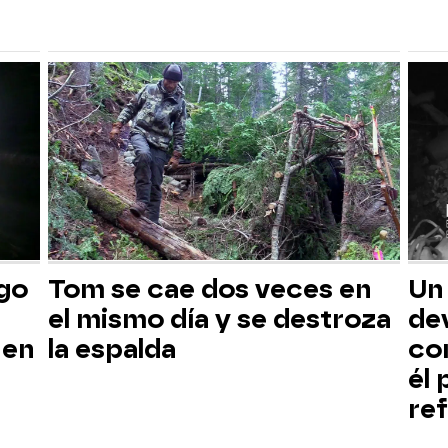
sgo
Tom se cae dos veces en
Un
el mismo día y se destroza
dev
 en
la espalda
co
él
ref