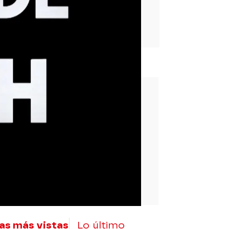
rd
as más vistas
Lo último