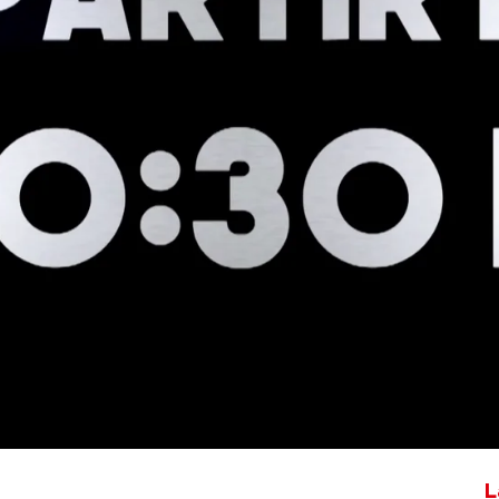
Whatsapp
Facebook
X
Flipboa
 ante Austria (3-0)
y ya está en
la selección se jugará el pase a
cuartos
iringuito Inside
a partir de las
20:30H
ales
de
El Chiringuito.
Ya sabes, ¡no te
L