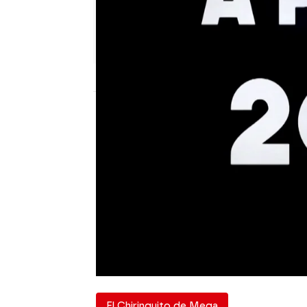
El Chiringuito
Publicado:
03 de julio de 2026, 02:10
España hizo los deberes
octavos
. Por lo tanto, 
el próximo lunes.
Eso significa que hay
Ch
en todas las
redes soci
lo puedes perder!
El Chiringuito de Mega