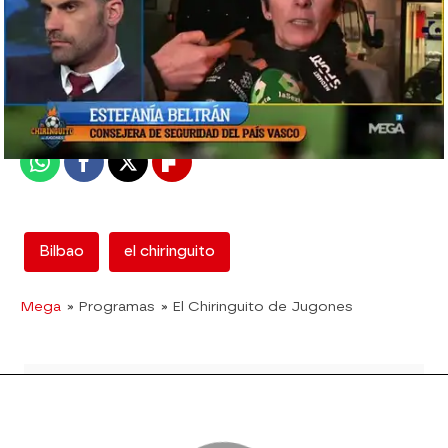
mega
Madrid
Publicado:
23 de febrero de 2018, 03:02
Whatsapp
Facebook
X
Flipboard
Bilbao
el chiringuito
Mega
» Programas
» El Chiringuito de Jugones