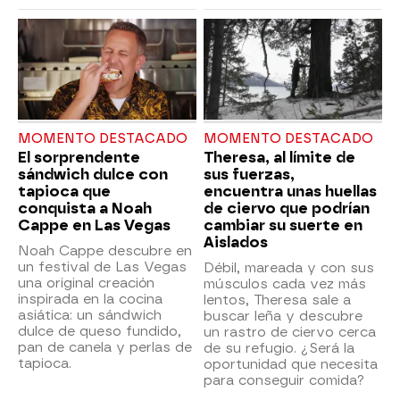
MOMENTO DESTACADO
MOMENTO DESTACADO
El sorprendente
Theresa, al límite de
sándwich dulce con
sus fuerzas,
tapioca que
encuentra unas huellas
conquista a Noah
de ciervo que podrían
Cappe en Las Vegas
cambiar su suerte en
Aislados
Noah Cappe descubre en
un festival de Las Vegas
Débil, mareada y con sus
una original creación
músculos cada vez más
inspirada en la cocina
lentos, Theresa sale a
asiática: un sándwich
buscar leña y descubre
dulce de queso fundido,
un rastro de ciervo cerca
pan de canela y perlas de
de su refugio. ¿Será la
tapioca.
oportunidad que necesita
para conseguir comida?