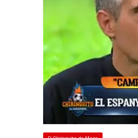
El Chiringuito
Publicado:
04 de febrero de 2025, 02:11
El Real Madrid ha emiti
al sistema arbitral espa
Cornelia con la no expu
entrada a Kylian Mbappé
el plató de El Chiringui
árbitros españoles. “Est
español”, ha sentenciad