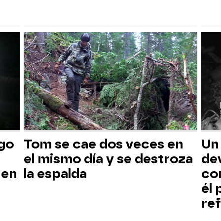
sgo
Tom se cae dos veces en
Un
el mismo día y se destroza
dev
 en
la espalda
co
él
ref