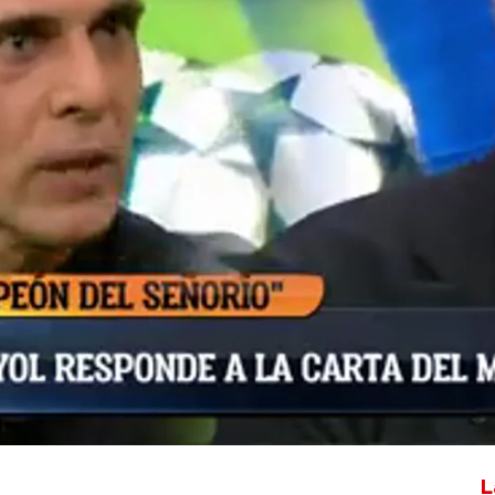
Whatsapp
Facebook
X
Flipboa
do un comunicado con una dura crítica
ñol, tras la polémica que se produjo en
lsión a Carlos Romero por una durísima
. José Luis Sánchez ha explotado, en
to, denunciando la situación de los
o ha pasado 30 años en el fútbol
o.
L