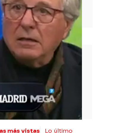
rd
as más vistas
Lo último