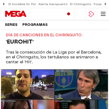
El increíble Dr. Pol
Alerta Aeropuerto
El Chiringuito
Forjado 
SERIES
PROGRAMAS
DÍA DE CANCIONES EN EL CHIRINGUITO
'EUROHIT'
Tras la consecución de La Liga por el Barcelona,
en el Chiringuito, los tertulianos se animaron a
cantar el 'Hit'.
mega