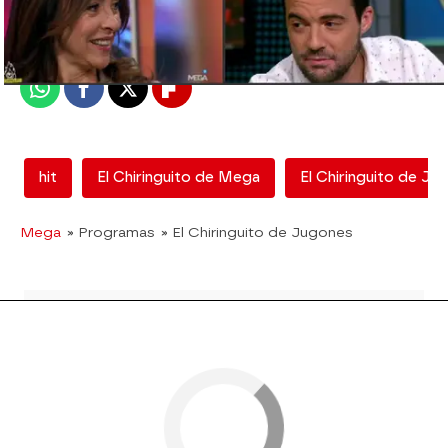
Madrid
Publicado:
08 de junio de 2018, 18:36
Whatsapp
Facebook
X
Flipboard
hit
El Chiringuito de Mega
El Chiringuito de Ju
Mega
» Programas
» El Chiringuito de Jugones