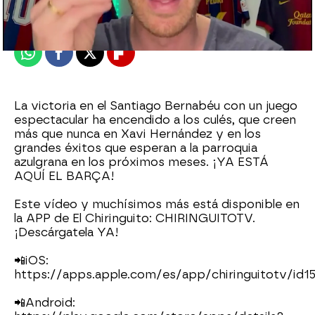
Publicado:
21 de marzo de 2022, 21:05
Whatsapp
Facebook
X
Flipboard
La victoria en el Santiago Bernabéu con un juego
espectacular ha encendido a los culés, que creen
más que nunca en Xavi Hernández y en los
grandes éxitos que esperan a la parroquia
azulgrana en los próximos meses. ¡YA ESTÁ
AQUÍ EL BARÇA!
Este vídeo y muchísimos más está disponible en
la APP de El Chiringuito: CHIRINGUITOTV.
¡Descárgatela YA!
📲iOS:
https://apps.apple.com/es/app/chiringuitotv/id1
📲Android: