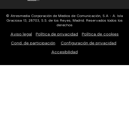
© Atresmedia Corporación de Medios de Comunicación, S.A - A. Isla
Graciosa 13, 28703, S.S. de los Reyes, Madrid. Reservados todos los
derechos
Aviso legal
Política de privacidad
Política de cookies
Cond. de participación
Configuración de privacidad
Accesibilidad