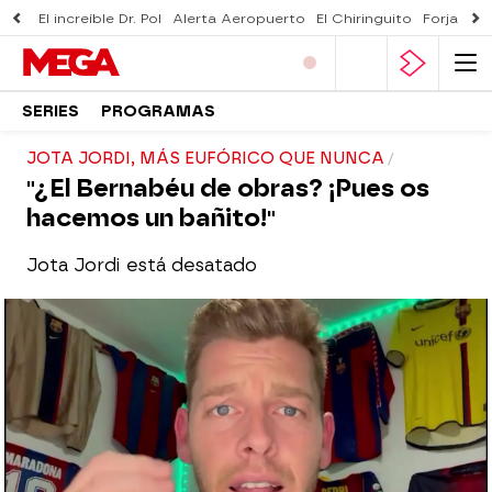
El increíble Dr. Pol
Alerta Aeropuerto
El Chiringuito
Forjado 
SERIES
PROGRAMAS
JOTA JORDI, MÁS EUFÓRICO QUE NUNCA
"¿El Bernabéu de obras? ¡Pues os
hacemos un bañito!"
Jota Jordi está desatado
El Chiringuito
Madrid