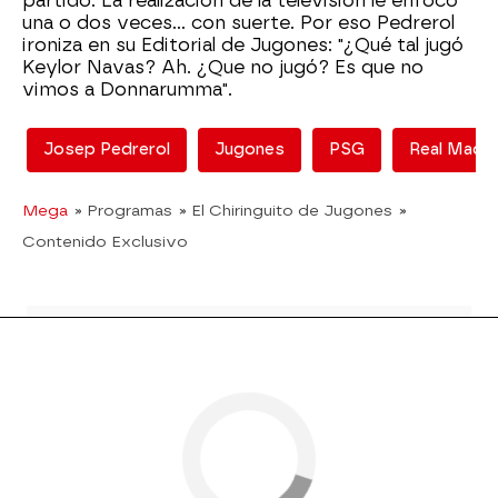
partido. La realización de la televisión le enfocó
una o dos veces... con suerte. Por eso Pedrerol
ironiza en su Editorial de Jugones: "¿Qué tal jugó
Keylor Navas? Ah. ¿Que no jugó? Es que no
vimos a Donnarumma".
Josep Pedrerol
Jugones
PSG
Real Madri
Mega
» Programas
» El Chiringuito de Jugones
»
Contenido Exclusivo