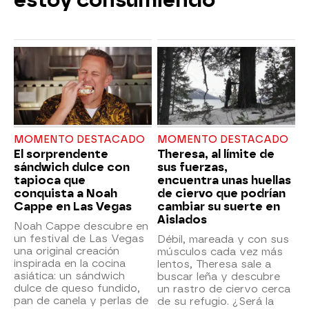
estoy consumiendo"
MOMENTO DESTACADO
MOMENTO DESTACADO
El sorprendente
Theresa, al límite de
sándwich dulce con
sus fuerzas,
tapioca que
encuentra unas huellas
conquista a Noah
de ciervo que podrían
Cappe en Las Vegas
cambiar su suerte en
Aislados
Noah Cappe descubre en
un festival de Las Vegas
Débil, mareada y con sus
una original creación
músculos cada vez más
inspirada en la cocina
lentos, Theresa sale a
asiática: un sándwich
buscar leña y descubre
dulce de queso fundido,
un rastro de ciervo cerca
pan de canela y perlas de
de su refugio. ¿Será la