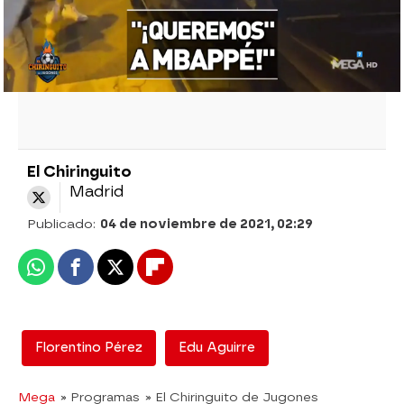
corear el nombre del presidente del Real
Madrid.
El Chiringuito
Madrid
Publicado:
04 de noviembre de 2021, 02:29
Whatsapp
Facebook
X
Flipboard
Florentino Pérez
Edu Aguirre
Mega
» Programas
» El Chiringuito de Jugones