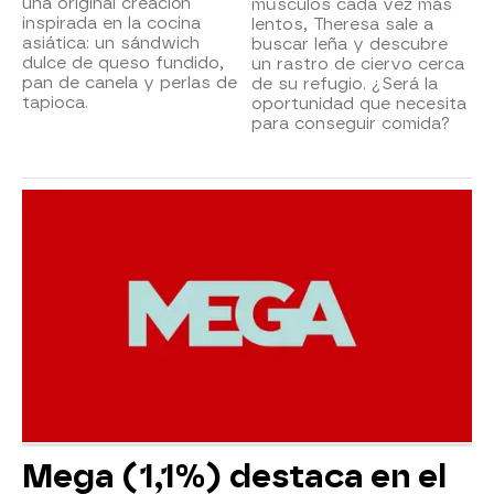
una original creación
músculos cada vez más
inspirada en la cocina
lentos, Theresa sale a
asiática: un sándwich
buscar leña y descubre
dulce de queso fundido,
un rastro de ciervo cerca
pan de canela y perlas de
de su refugio. ¿Será la
tapioca.
oportunidad que necesita
para conseguir comida?
Mega (1,1%) destaca en el