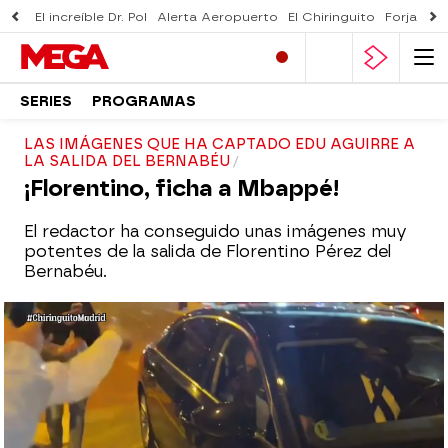
El increíble Dr. Pol
Alerta Aeropuerto
El Chiringuito
Forjado 
SERIES
PROGRAMAS
LAS IMÁGENES QUE HA CAPTADO EDU AGUIRRE A
LA SALIDA DEL BERNABÉU
¡Florentino, ficha a Mbappé!
El redactor ha conseguido unas imágenes muy
potentes de la salida de Florentino Pérez del
Bernabéu.
El presidente del Real Madrid ha salido del
Bernabéu en un coche negro con los
cristales tintados tras la victoria del Real
Madrid ante el Shakhtar. Para sorpresa de
Florentino, varios aficionados se han
agolpeado alrededor del coche al grito de
"Florentino, ficha a Mbappé", además de