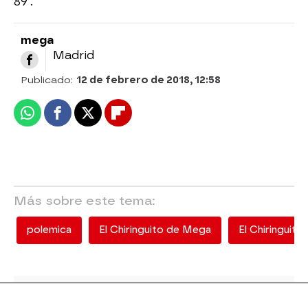
89´.
mega
Madrid
Publicado:
12 de febrero de 2018, 12:58
Whatsapp
Facebook
X
Flipboard
Más sobre este tema:
polemica
El Chiringuito de Mega
El Chiringuit