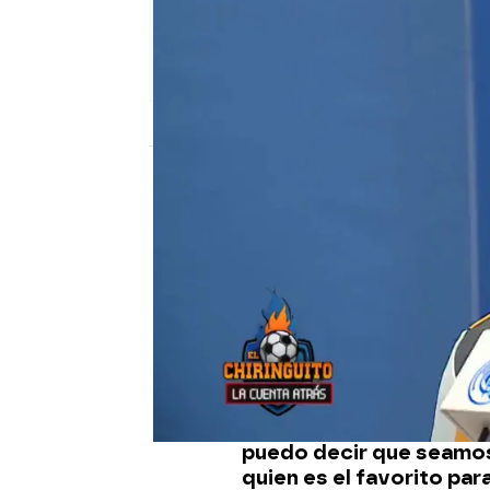
El Chiringuito
Publicado:
21 de septiembre de 2023, 01
Edu Aguirre,
periodista
entrevistó a
Tchouamén
siguiente:
"¿Cuándo habl
pasaría por encima al R
A esa pregunta, el cen
respondió:
"Yo no creo 
puedo decir que seamos 
quien es el favorito par