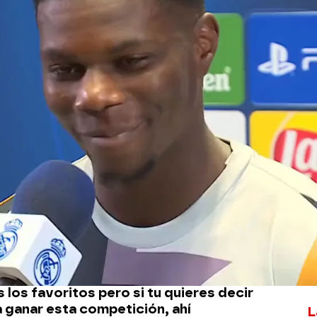
Whatsapp
Facebook
X
Flipboa
:43
 en
'El Chiringuito de Jugones
',
i
al término del partido y le dijo lo
an de que el Manchester City le
eal Madrid en Champions...?"
trocampista se quedó en cuadros y
eso. El Madrid tiene 14 Champions. No
los favoritos pero si tu quieres decir
a ganar esta competición, ahí
L