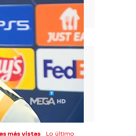
rd
as más vistas
Lo último