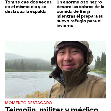
Tom se cae dos veces
Un enorme oso negro
en el mismo día y se
devora las sobras de la
destroza la espalda
comida de Benji
mientras él prepara su
nuevo refugio para el
invierno
MOMENTO DESTACADO
Teimojin, militar y médico,