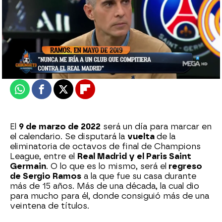
El Chiringuito
Madrid
Actualizado:
14 de diciembre de 2021, 06:00
Publicado:
14 de diciembre de 2021, 02:05
Whatsapp
Facebook
X
Flipboard
El
9 de marzo de 2022
será un día para marcar en
el calendario. Se disputará la
vuelta
de la
eliminatoria de octavos de final de Champions
League, entre el
Real Madrid y el Paris Saint
Germain
. O lo que es lo mismo, será el
regreso
de Sergio Ramos
a la que fue su casa durante
más de 15 años. Más de una década, la cual dio
para mucho para él, donde consiguió más de una
veintena de títulos.