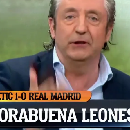
Whatsapp
Facebook
X
Flipboa
drid ha sido eliminado de la Copa del
1-0 contra el Athletic Club. Los
ermados por el poco descanso de los
 no llevaron el peso del partido en
 en el 88' de Berenguer acabó por