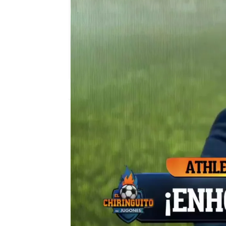
El Chiringuito
Madrid
Publicado:
04 de febrero de 2022, 00:35
¡Vaya inicio! El Real Ma
Rey después de caer por 
blancos, que estaban m
jugadores internaciones,
ningún momento y el gol
condenar al Madrid.