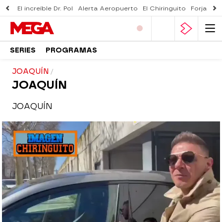
El increíble Dr. Pol
Alerta Aeropuerto
El Chiringuito
Forjado 
SERIES
PROGRAMAS
JOAQUÍN
JOAQUÍN
JOAQUÍN
El Chiringuito