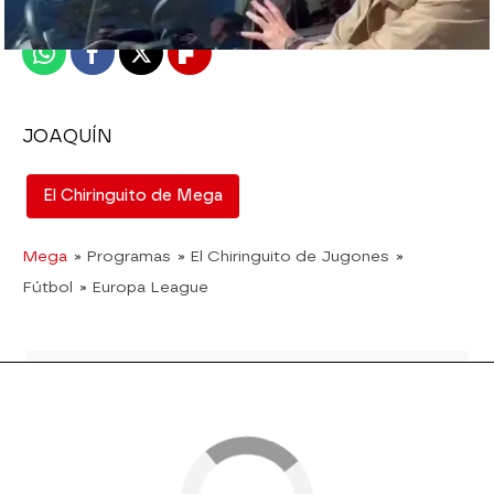
Publicado:
14 de marzo de 2023, 15:07
Whatsapp
Facebook
X
Flipboard
JOAQUÍN
El Chiringuito de Mega
Mega
» Programas
» El Chiringuito de Jugones
»
Fútbol
» Europa League