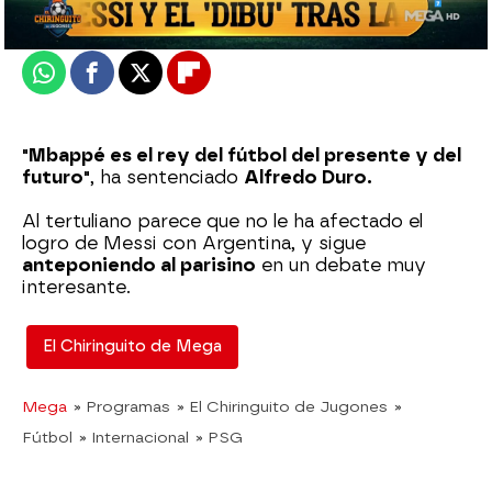
Actualizado:
29 de diciembre de 2022, 06:00
Publicado:
29 de diciembre de 2022, 00:58
Whatsapp
Facebook
X
Flipboard
"Mbappé es el rey del fútbol del presente y del
futuro"
, ha sentenciado
Alfredo Duro.
Al tertuliano parece que no le ha afectado el
logro de Messi con Argentina, y sigue
anteponiendo al parisino
en un debate muy
interesante.
El Chiringuito de Mega
Mega
» Programas
» El Chiringuito de Jugones
»
Fútbol
» Internacional
» PSG