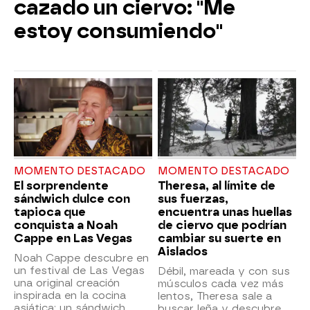
cazado un ciervo: "Me
estoy consumiendo"
MOMENTO DESTACADO
MOMENTO DESTACADO
El sorprendente
Theresa, al límite de
sándwich dulce con
sus fuerzas,
tapioca que
encuentra unas huellas
conquista a Noah
de ciervo que podrían
Cappe en Las Vegas
cambiar su suerte en
Aislados
Noah Cappe descubre en
un festival de Las Vegas
Débil, mareada y con sus
una original creación
músculos cada vez más
inspirada en la cocina
lentos, Theresa sale a
asiática: un sándwich
buscar leña y descubre