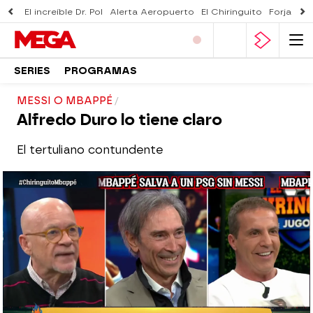
El increíble Dr. Pol
Alerta Aeropuerto
El Chiringuito
Forjado 
SERIES
PROGRAMAS
MESSI O MBAPPÉ
Alfredo Duro lo tiene claro
El tertuliano contundente
El Chiringuito