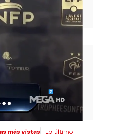
rd
as más vistas
Lo último