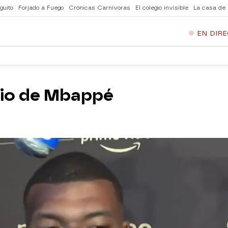
guito
Forjado a Fuego
Crónicas Carnívoras
El colegio invisible
La casa de
EN DIR
cio de Mbappé