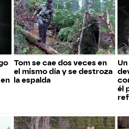
sgo
Tom se cae dos veces en
Un
el mismo día y se destroza
dev
 en
la espalda
co
él
ref