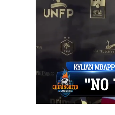
El Chiringuito
Madrid
Actualizado:
16 de mayo de 2022, 06:00
Publicado:
16 de mayo de 2022, 01:36
El fichaje de Mbappé po
cerca. El jugador del P
sobre su futuro, pero q
El Chiringuito de Jugones