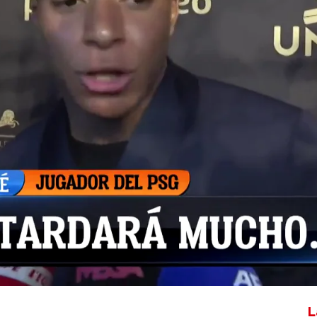
Whatsapp
Facebook
X
Flipboa
r el Real Madrid parece cada vez más
SG dice no haber tomado una decisión
ue la anunciará muy pronto.
L