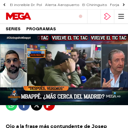
El increíble Dr. Pol
Alerta Aeropuerto
El Chiringuito
Forjado 
SERIES
PROGRAMAS
El Chiringuito
Publicado:
09 de marzo de 2023, 02:09
Whatsapp
Facebook
X
Flipboard
Ojo a la frase más contundente de Josep