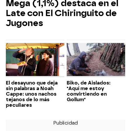
Mega (1,1%) destaca en el
Late con El Chiringuito de
Jugones
El desayuno que deja
Biko, de Aislados:
sin palabras a Noah
"Aquí me estoy
Cappe: unos nachos
convirtiendo en
tejanos de lo más
Gollum"
peculiares