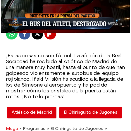
El Chiringuito
Madrid
Publicado:
20 de enero de 2022, 01:30
Whatsapp
Facebook
X
Flipboard
¡Estas cosas no son fútbol! La afición de la Real
Sociedad ha recibido al Atlético de Madrid de
una manera muy hostil, hasta el punto de que han
golpeado violentamente el autobús del equipo
rojiblanco. Iñaki Villalón ha acudido a la llegada de
los de Simeone al aeropuerto y ha podido
mostrar cómo los cristales de la puerta están
rotos. ¡No te lo pierdas!
Atlético de Madrid
El Chiringuito de Jugones
Mega
» Programas
» El Chiringuito de Jugones
»