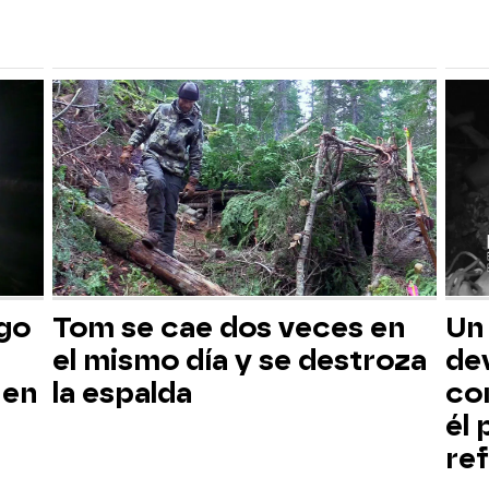
sgo
Tom se cae dos veces en
Un
el mismo día y se destroza
dev
 en
la espalda
co
él
ref