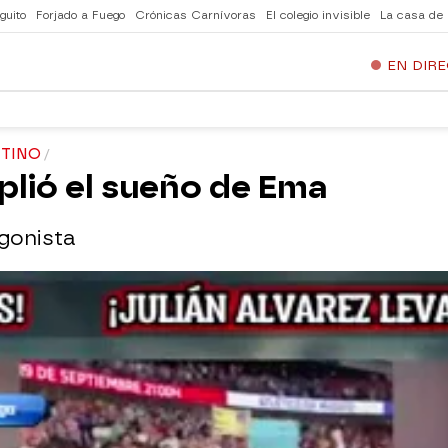
guito
Forjado a Fuego
Crónicas Carnívoras
El colegio invisible
La casa de
EN DIR
NTINO
plió el sueño de Ema
gonista