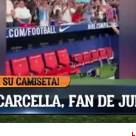
Whatsapp
Facebook
X
Flipboa
:14
feliz a muchos colchoneros esta
uda a la que más fue a
Ema
, una joven
ina
para ver de cerca a su ídolo.
on su pancarta antes de intentar
haberlo conseguido, pudimos hablar
s dejó claro que era la 'colchonera' más
L