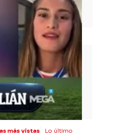
rd
as más vistas
Lo último