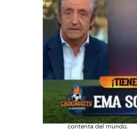
El Chiringuito
Publicado:
16 de septiembre de 2024, 02
Julián Alvarez
hizo muy 
noche tras su gol. Sin d
que viajó desde
Argent
El Chiringuito
la captó c
cumplir su sueño. Tras 
con ella en directo y no
contenta del mundo.