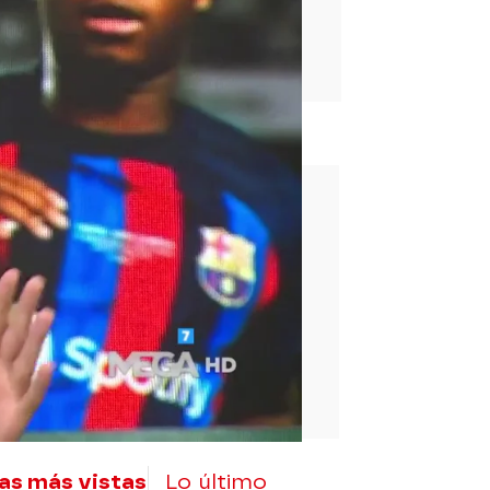
rd
as más vistas
Lo último