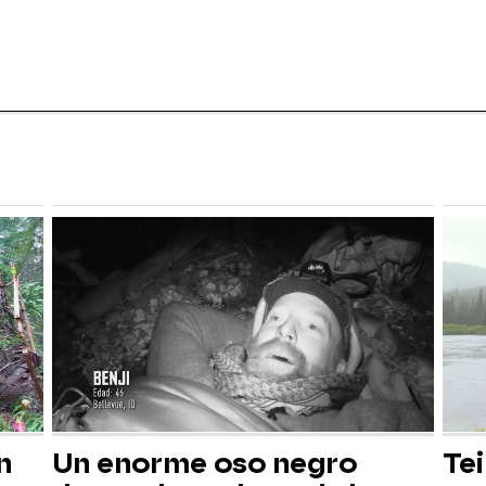
n
Un enorme oso negro
Tei