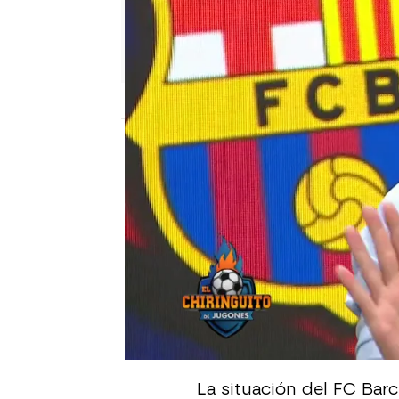
El Chiringuito
Publicado:
10 de agosto de 2023, 02:53
Ansu Fati parece ser un
Barça para desbloquear 
fichajes y los renovados
Chiringuito' que el 'Cho
Madrid que estén muy p
internacional español. El
salida porque dependen d
La situación del FC Bar