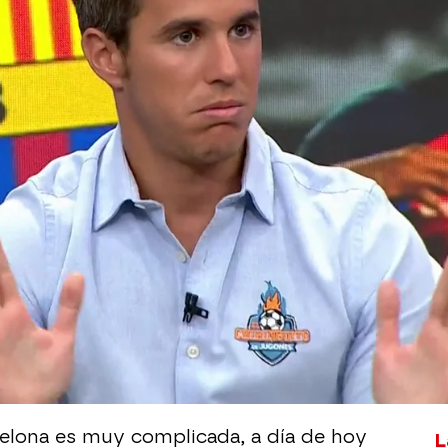
Whatsapp
Facebook
X
Flipboa
o de los jugadores que pueden salir del
las inscripciones de los nuevos
. Álex Silvestre ha desvelado en 'El
lo' Simeone ha pedido al Atlético
endientes de la situación del
 propio Xavi abrió las puertas a su
el Fair Play financiero.
celona es muy complicada, a día de hoy
L