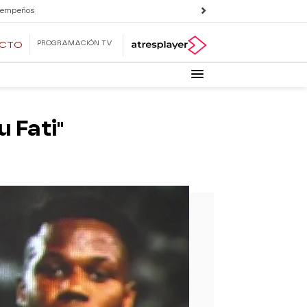
 empeños
PROGRAMACIÓN TV
ECTO
u Fati"