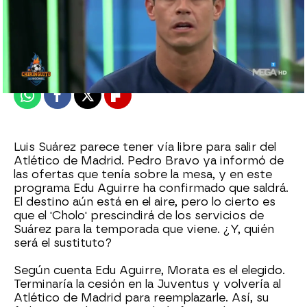
El Chiringuito
Madrid
Publicado:
28 de enero de 2022, 01:44
Whatsapp
Facebook
X
Flipboard
Luis Suárez parece tener vía libre para salir del
Atlético de Madrid. Pedro Bravo ya informó de
las ofertas que tenía sobre la mesa, y en este
programa Edu Aguirre ha confirmado que saldrá.
El destino aún está en el aire, pero lo cierto es
que el 'Cholo' prescindirá de los servicios de
Suárez para la temporada que viene. ¿Y, quién
será el sustituto?
Según cuenta Edu Aguirre, Morata es el elegido.
Terminaría la cesión en la Juventus y volvería al
Atlético de Madrid para reemplazarle. Así, su