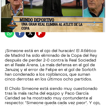
El Chiringuito
Madrid
Publicado:
20 de enero de 2022, 00:49
Whatsapp
Facebook
X
Flipboard
¡Simeone está en el ojo del huracán! El Atlético
de Madrid ha sido eliminado de la Copa del Rey
después de perder 2-0 contra la Real Sociedad
en el Reale Arena. La mala defensa en el gol de
Januzaj y el error de Felipe en el gol de Sorloth
han condenado a los rojiblancos, que suman
cinco derrotas en los últimos ocho partidos.
El Cholo Simeone está siendo muy cuestionado
tras la mala racha del equipo y Paco García
Caridad se ha mostrado muy contundente al
respecto: "Simeone queda cada vez peor". Y ojo,