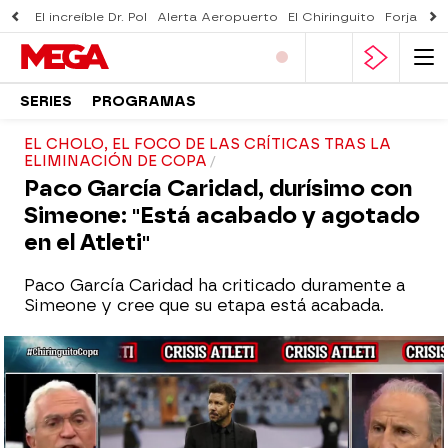
El increíble Dr. Pol
Alerta Aeropuerto
El Chiringuito
Forjado 
SERIES
PROGRAMAS
EL CHOLO, EL FOCO DE LAS CRÍTICAS TRAS LA
ELIMINACIÓN DE COPA
Paco García Caridad, durísimo con
Simeone: "Está acabado y agotado
en el Atleti"
Paco García Caridad ha criticado duramente a
Simeone y cree que su etapa está acabada.