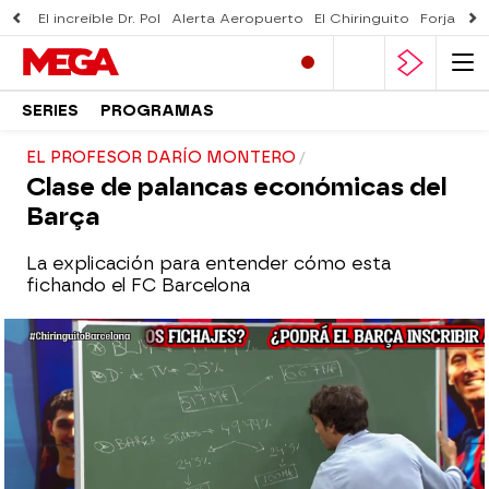
El increíble Dr. Pol
Alerta Aeropuerto
El Chiringuito
Forjado 
SERIES
PROGRAMAS
EL PROFESOR DARÍO MONTERO
Clase de palancas económicas del
Barça
La explicación para entender cómo esta
fichando el FC Barcelona
El Chiringuito