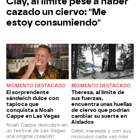
Clay, al límite pese a haber
cazado un ciervo: "Me
estoy consumiendo"
MOMENTO DESTACADO
MOMENTO DESTACADO
El sorprendente
Theresa, al límite de
sándwich dulce con
sus fuerzas,
tapioca que
encuentra unas huellas
conquista a Noah
de ciervo que podrían
Cappe en Las Vegas
cambiar su suerte en
Aislados
Noah Cappe descubre en
un festival de Las Vegas
Débil, mareada y con sus
una original creación
músculos cada vez más