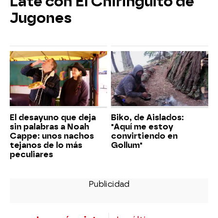
Late con El Chiringuito de
Jugones
El desayuno que deja
Biko, de Aislados:
sin palabras a Noah
"Aquí me estoy
Cappe: unos nachos
convirtiendo en
tejanos de lo más
Gollum"
peculiares