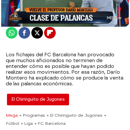
Madrid
Actualizado:
10 de agosto de 2022, 06:00
Publicado:
10 de agosto de 2022, 01:40
Whatsapp
Facebook
X
Flipboard
Los fichajes del FC Barcelona han provocado
que muchos aficionados no terminen de
entender cómo es posible que hayan podido
realizar esos movimientos. Por esa razón, Darío
Montero ha explicado cómo se produce la venta
de las palancas económicas.
El Chiringuito de Jugones
Mega
» Programas
» El Chiringuito de Jugones
»
Fútbol
» Liga
» FC Barcelona