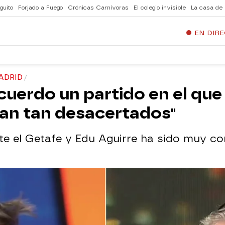
guito
Forjado a Fuego
Crónicas Carnívoras
El colegio invisible
La casa de
EN DIR
ADRID
ecuerdo un partido en el que
ran tan desacertados"
te el Getafe y Edu Aguirre ha sido muy co