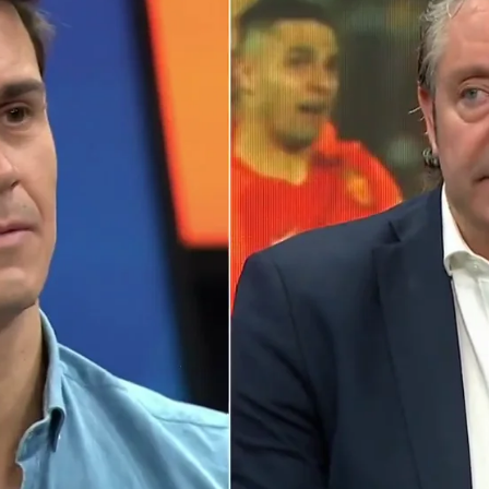
Whatsapp
Facebook
X
Flipboa
 El Real Madrid, que estaba haciendo un
ada, ha caído contra el Getafe 1-0
Militao cometió un grave error en el
el único futbolista blanco que no tuvo