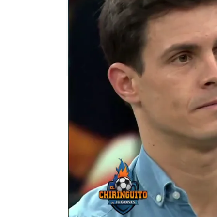
El Chiringuito
Madrid
Publicado:
03 de enero de 2022, 00:39
¡Vaya derrota del líder!
gran comienzo de tempor
dando una mala imagen. 
gol azulón pero no fue 
su mejor día.