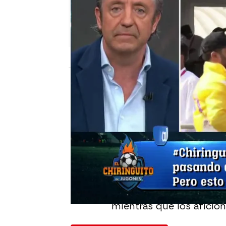
El Chiringuito
Madrid
Actualizado:
21 de noviembre de 2022, 0
Publicado:
21 de noviembre de 2022, 00:
Ha sido sin duda, la car
V
arios aficionados ecu
acceder al estadio a ver
Lo ha contado
Marcos d
ecuatorianos ni si quier
mientras que los aficion