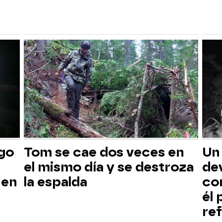
sgo
Tom se cae dos veces en
Un
el mismo día y se destroza
dev
 en
la espalda
co
él
ref