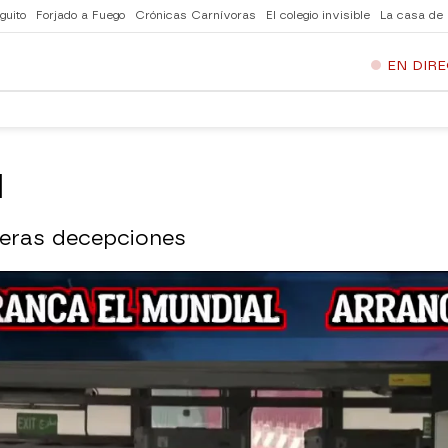
guito
Forjado a Fuego
Crónicas Carnívoras
El colegio invisible
La casa de
EN DIR
l
meras decepciones