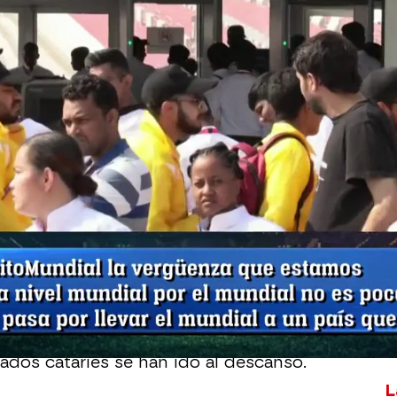
Whatsapp
Facebook
X
Flipboa
6:00
49
a más triste del
"Día 1" de Catar 2022
.
atorianos se han quedado sin poder
 a su Selección.
e Vicente en El Chiringuito
. Algunos
an han podido entrar a ver el partido,
ados cataríes se han ido al descanso.
L