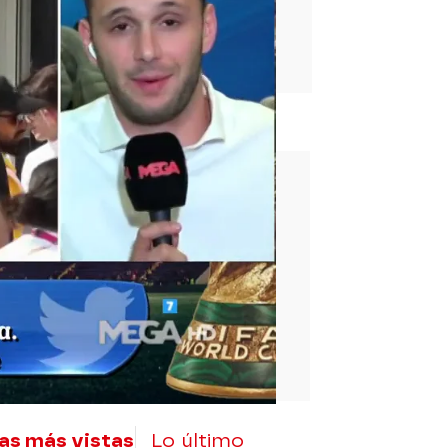
rd
as más vistas
Lo último