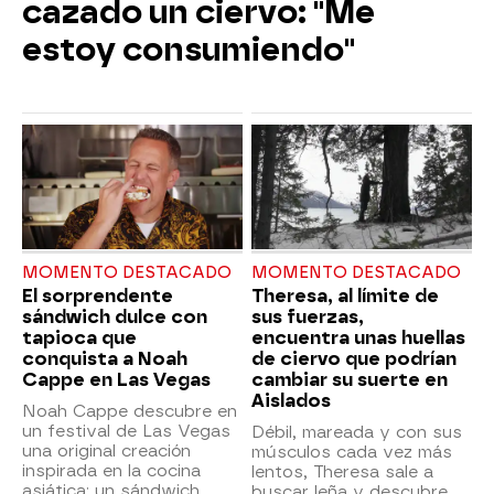
cazado un ciervo: "Me
estoy consumiendo"
MOMENTO DESTACADO
MOMENTO DESTACADO
El sorprendente
Theresa, al límite de
sándwich dulce con
sus fuerzas,
tapioca que
encuentra unas huellas
conquista a Noah
de ciervo que podrían
Cappe en Las Vegas
cambiar su suerte en
Aislados
Noah Cappe descubre en
un festival de Las Vegas
Débil, mareada y con sus
una original creación
músculos cada vez más
inspirada en la cocina
lentos, Theresa sale a
asiática: un sándwich
buscar leña y descubre