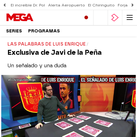
El increíble Dr. Pol
Alerta Aeropuerto
El Chiringuito
Forjado 
SERIES
PROGRAMAS
LAS PALABRAS DE LUIS ENRIQUE
Exclusiva de Javi de la Peña
Un señalado y una duda
El Chiringuito