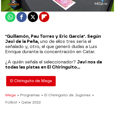
Actualizado:
15 de diciembre de 2022, 06:00
Publicado:
15 de diciembre de 2022, 02:35
Whatsapp
Facebook
X
Flipboard
"Guillamón, Pau Torres y Eric García". Según
Javi de la Peña,
uno de ellos tres sería el
señalado y, otro, el que generó dudas a Luis
Enrique durante la concentración en Catar.
¿A quién señala el seleccionador?
Javi nos da
todas las pistas en El Chiringuito...
El Chiringuito de Mega
Mega
» Programas
» El Chiringuito de Jugones
»
Fútbol
» Qatar 2022