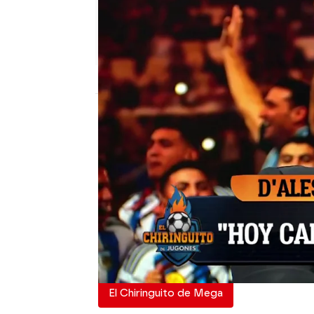
El Chiringuito
Actualizado:
19 de diciembre de 2022, 0
Publicado:
19 de diciembre de 2022, 01:02
"Ahora ya se acabó el 
cualquier cosa en la vid
Y es que ganar el Mundi
perfecto para una carre
El Chiringuito de Mega