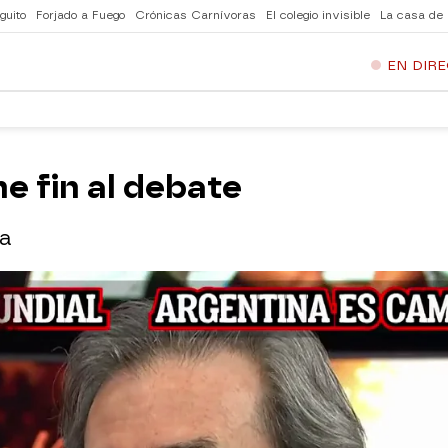
guito
Forjado a Fuego
Crónicas Carnívoras
El colegio invisible
La casa de
EN DIR
e fin al debate
ia