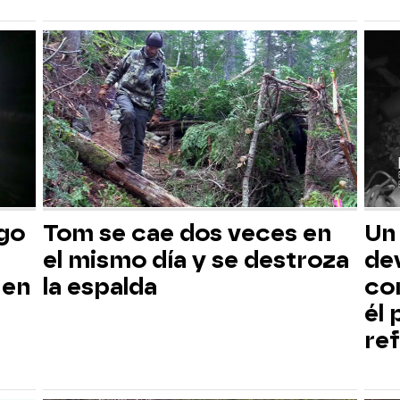
sgo
Tom se cae dos veces en
Un
el mismo día y se destroza
dev
 en
la espalda
co
él
ref