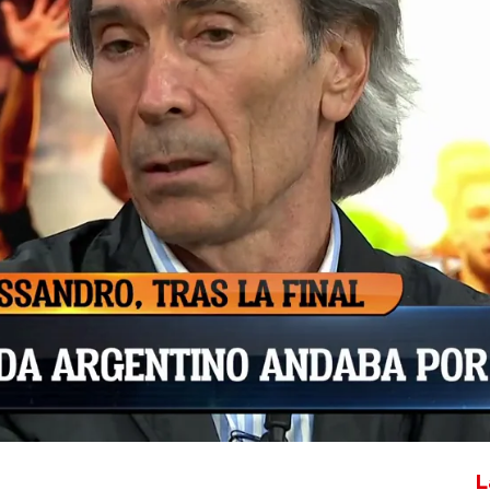
Whatsapp
Facebook
X
Flipboa
6:00
debate con Messi. Ya me puede pasar
a",
ha señalado
Lobo Carrasco.
al con Argentina, parece ser el broche
ra legendaria de Leo Messi.
L