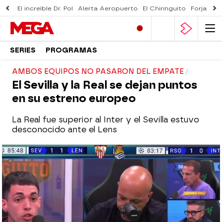
El increíble Dr. Pol
Alerta Aeropuerto
El Chiringuito
Forjado 
SERIES
PROGRAMAS
AMBOS EQUIPOS NO PASARON DEL EMPATE
El Sevilla y la Real se dejan puntos
en su estreno europeo
La Real fue superior al Inter y el Sevilla estuvo
desconocido ante el Lens
El Chiringuito