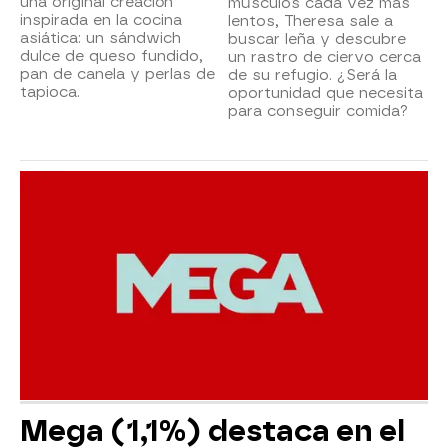
una original creación
músculos cada vez más
inspirada en la cocina
lentos, Theresa sale a
asiática: un sándwich
buscar leña y descubre
dulce de queso fundido,
un rastro de ciervo cerca
pan de canela y perlas de
de su refugio. ¿Será la
tapioca.
oportunidad que necesita
para conseguir comida?
Mega (1,1%) destaca en el