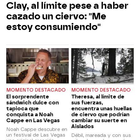
Clay, al límite pese a haber
cazado un ciervo: "Me
estoy consumiendo"
MOMENTO DESTACADO
MOMENTO DESTACADO
El sorprendente
Theresa, al límite de
sándwich dulce con
sus fuerzas,
tapioca que
encuentra unas huellas
conquista a Noah
de ciervo que podrían
Cappe en Las Vegas
cambiar su suerte en
Aislados
Noah Cappe descubre en
un festival de Las Vegas
Débil, mareada y con sus