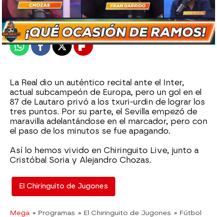
Publicado:
21 de septiembre de 2023, 02:19
Whatsapp
Facebook
X
Flipboard
La Real dio un auténtico recital ante el Inter,
actual subcampeón de Europa, pero un gol en el
87 de Lautaro privó a los txuri-urdin de lograr los
tres puntos. Por su parte, el Sevilla empezó de
maravilla adelantándose en el marcador, pero con
el paso de los minutos se fue apagando.
Así lo hemos vivido en Chiringuito Live, junto a
Cristóbal Soria y Alejandro Chozas.
El Chiringuito de Jugones
Mega
» Programas
» El Chiringuito de Jugones
» Fútbol