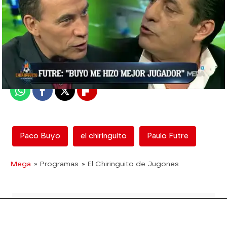
mega
Madrid
Publicado:
26 de enero de 2018, 22:53
Whatsapp
Facebook
X
Flipboard
Paco Buyo
el chiringuito
Paulo Futre
Mega
» Programas
» El Chiringuito de Jugones