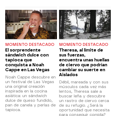
MOMENTO DESTACADO
MOMENTO DESTACADO
El sorprendente
Theresa, al límite de
sándwich dulce con
sus fuerzas,
tapioca que
encuentra unas huellas
conquista a Noah
de ciervo que podrían
Cappe en Las Vegas
cambiar su suerte en
Aislados
Noah Cappe descubre en
un festival de Las Vegas
Débil, mareada y con sus
una original creación
músculos cada vez más
inspirada en la cocina
lentos, Theresa sale a
asiática: un sándwich
buscar leña y descubre
dulce de queso fundido,
un rastro de ciervo cerca
pan de canela y perlas de
de su refugio. ¿Será la
tapioca.
oportunidad que necesita
para conseguir comida?