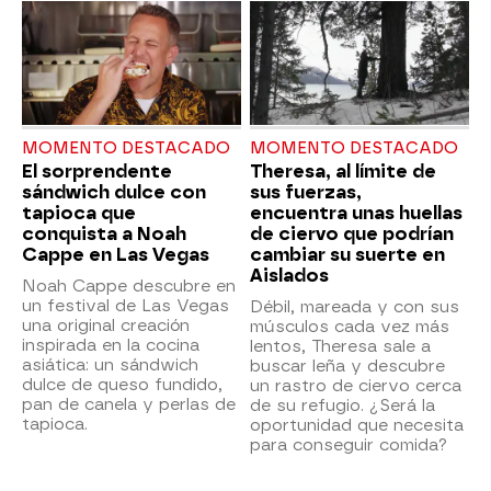
MOMENTO DESTACADO
MOMENTO DESTACADO
El sorprendente
Theresa, al límite de
sándwich dulce con
sus fuerzas,
tapioca que
encuentra unas huellas
conquista a Noah
de ciervo que podrían
Cappe en Las Vegas
cambiar su suerte en
Aislados
Noah Cappe descubre en
un festival de Las Vegas
Débil, mareada y con sus
una original creación
músculos cada vez más
inspirada en la cocina
lentos, Theresa sale a
asiática: un sándwich
buscar leña y descubre
dulce de queso fundido,
un rastro de ciervo cerca
pan de canela y perlas de
de su refugio. ¿Será la
tapioca.
oportunidad que necesita
para conseguir comida?