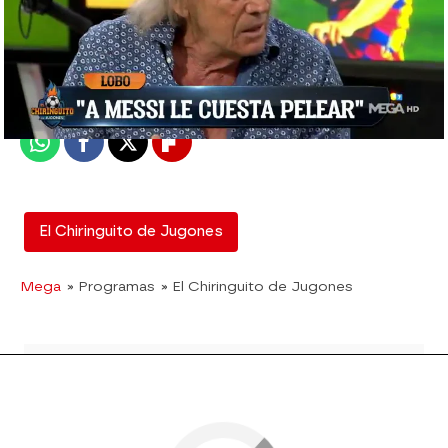
El Chiringuito
Madrid
Publicado:
25 de junio de 2020, 03:03
Whatsapp
Facebook
X
Flipboard
El Chiringuito de Jugones
Mega
» Programas
» El Chiringuito de Jugones