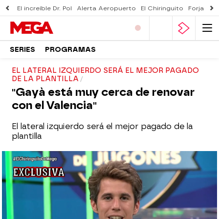
El increíble Dr. Pol
Alerta Aeropuerto
El Chiringuito
Forjado 
SERIES
PROGRAMAS
EL LATERAL IZQUIERDO SERÁ EL MEJOR PAGADO
DE LA PLANTILLA
"Gayà está muy cerca de renovar
con el Valencia"
El lateral izquierdo será el mejor pagado de la
plantilla