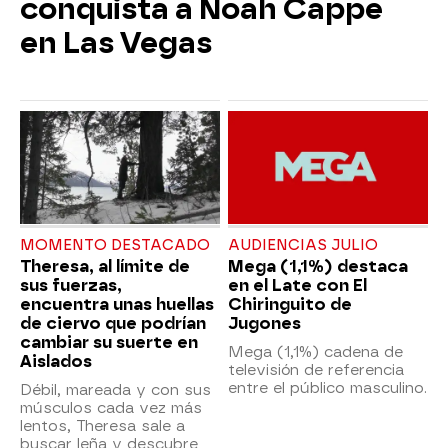
conquista a Noah Cappe
en Las Vegas
MOMENTO DESTACADO
AUDIENCIAS JULIO
Theresa, al límite de
Mega (1,1%) destaca
sus fuerzas,
en el Late con El
encuentra unas huellas
Chiringuito de
de ciervo que podrían
Jugones
cambiar su suerte en
Mega (1,1%) cadena de
Aislados
televisión de referencia
entre el público masculino.
Débil, mareada y con sus
músculos cada vez más
lentos, Theresa sale a
buscar leña y descubre