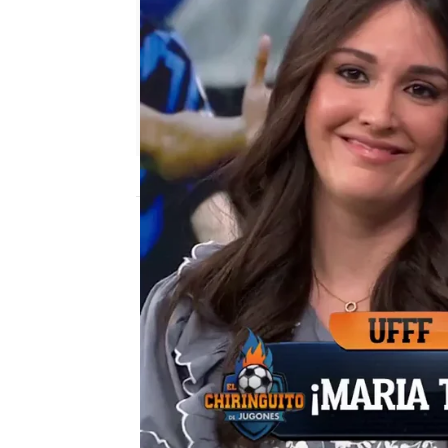
El Chiringuito
Publicado:
08 de mayo de 2025, 01:12
Todo comenzó cuando To
barcelonismo está orgull
Champions. José Luis S
hablar en nombre del ba
votado”. El cruce de re