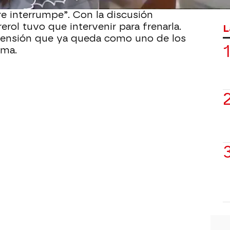
a: “La gente no quiere escuchar a un
 interrumpe”. Con la discusión
rol tuvo que intervenir para frenarla.
L
tensión que ya queda como uno de los
ama.