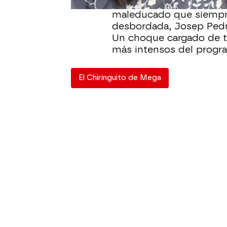
Freixa replicó con durez
maleducado que siempre
desbordada, Josep Pedre
Un choque cargado de 
más intensos del progr
El Chiringuito de Mega