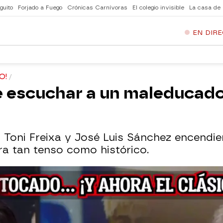
guito
Forjado a Fuego
Crónicas Carnívoras
El colegio invisible
La casa de
EN DIR
O!
re escuchar a un maleducad
, Toni Freixa y José Luis Sánchez encendier
ra tan tenso como histórico.