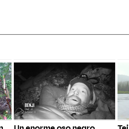
n
Un enorme oso negro
Tei