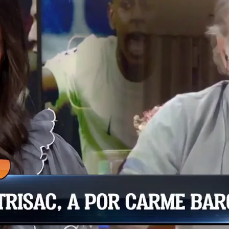
Whatsapp
Facebook
X
Flipboa
ni Freixa afirmó que “todo el
oso” del equipo tras la eliminación en
ánchez saltó de inmediato: “No puedes
rcelonismo, fuiste el candidato menos
proches subió de tono rápidamente.