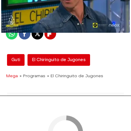
mega
madrid
Publicado:
14 de febrero de 2018, 18:00
Whatsapp
Facebook
X
Flipboard
Guti
El Chiringuito de Jugones
Mega
» Programas
» El Chiringuito de Jugones