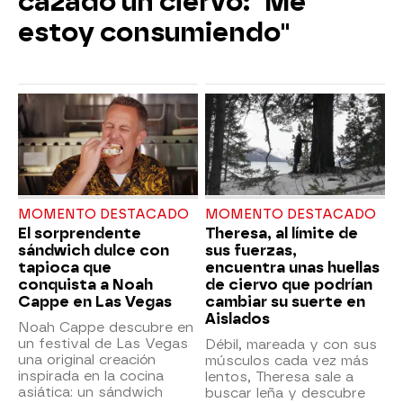
cazado un ciervo: "Me
estoy consumiendo"
MOMENTO DESTACADO
MOMENTO DESTACADO
El sorprendente
Theresa, al límite de
sándwich dulce con
sus fuerzas,
tapioca que
encuentra unas huellas
conquista a Noah
de ciervo que podrían
Cappe en Las Vegas
cambiar su suerte en
Aislados
Noah Cappe descubre en
un festival de Las Vegas
Débil, mareada y con sus
una original creación
músculos cada vez más
inspirada en la cocina
lentos, Theresa sale a
asiática: un sándwich
buscar leña y descubre