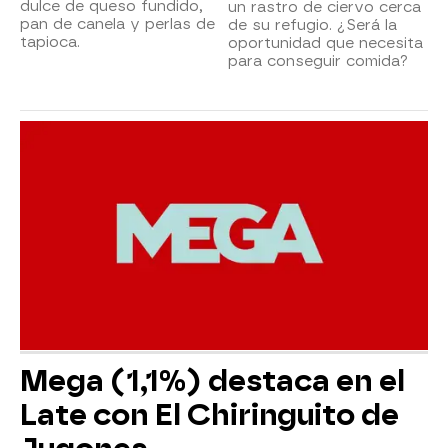
dulce de queso fundido,
un rastro de ciervo cerca
pan de canela y perlas de
de su refugio. ¿Será la
tapioca.
oportunidad que necesita
para conseguir comida?
Mega (1,1%) destaca en el
Late con El Chiringuito de