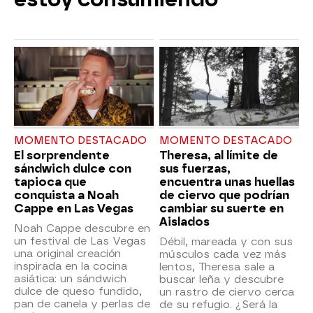
MOMENTO DESTACADO
MOMENTO DESTACADO
El sorprendente
Theresa, al límite de
sándwich dulce con
sus fuerzas,
tapioca que
encuentra unas huellas
conquista a Noah
de ciervo que podrían
Cappe en Las Vegas
cambiar su suerte en
Aislados
Noah Cappe descubre en
un festival de Las Vegas
Débil, mareada y con sus
una original creación
músculos cada vez más
inspirada en la cocina
lentos, Theresa sale a
asiática: un sándwich
buscar leña y descubre
dulce de queso fundido,
un rastro de ciervo cerca
pan de canela y perlas de
de su refugio. ¿Será la