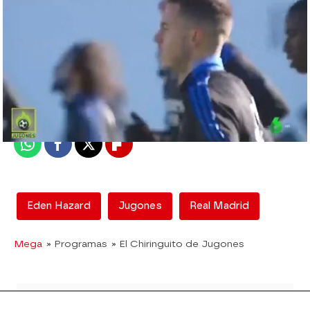
El Chiringuito
Madrid
Publicado:
16 de noviembre de 2021, 17:51
Whatsapp
Facebook
X
Flipboard
Eden Hazard
Jugones
Real Madrid
Mega
» Programas
» El Chiringuito de Jugones