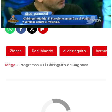
mega
Madrid
Publicado:
20 de noviembre de 2017, 02:03
Whatsapp
Facebook
X
Flipboard
Zidane
Real Madrid
el chiringuito
hermel
Mega
» Programas
» El Chiringuito de Jugones