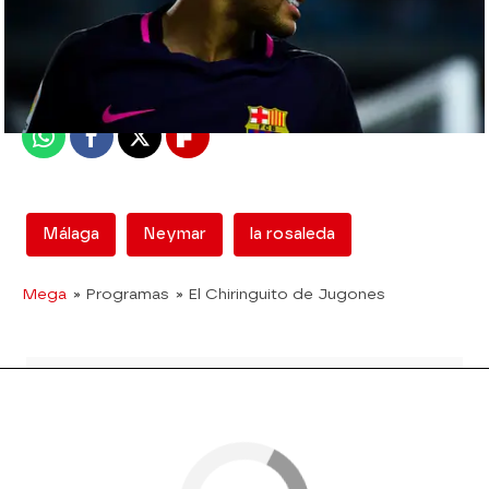
mega
Madrid
Publicado:
12 de febrero de 2018, 13:03
Whatsapp
Facebook
X
Flipboard
Málaga
Neymar
la rosaleda
Mega
» Programas
» El Chiringuito de Jugones