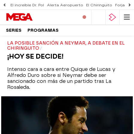
El increíble Dr. Pol
Alerta Aeropuerto
El Chiringuito
Forjado 
SERIES
PROGRAMAS
LA POSIBLE SANCIÓN A NEYMAR, A DEBATE EN EL
CHIRINGUITO
¡HOY SE DECIDE!
Intenso cara a cara entre Quique de Lucas y
Alfredo Duro sobre si Neymar debe ser
sancionado con más de un partido tras La
Rosaleda.