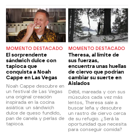
MOMENTO DESTACADO
MOMENTO DESTACADO
El sorprendente
Theresa, al límite de
sándwich dulce con
sus fuerzas,
tapioca que
encuentra unas huellas
conquista a Noah
de ciervo que podrían
Cappe en Las Vegas
cambiar su suerte en
Aislados
Noah Cappe descubre en
un festival de Las Vegas
Débil, mareada y con sus
una original creación
músculos cada vez más
inspirada en la cocina
lentos, Theresa sale a
asiática: un sándwich
buscar leña y descubre
dulce de queso fundido,
un rastro de ciervo cerca
pan de canela y perlas de
de su refugio. ¿Será la
tapioca.
oportunidad que necesita
para conseguir comida?