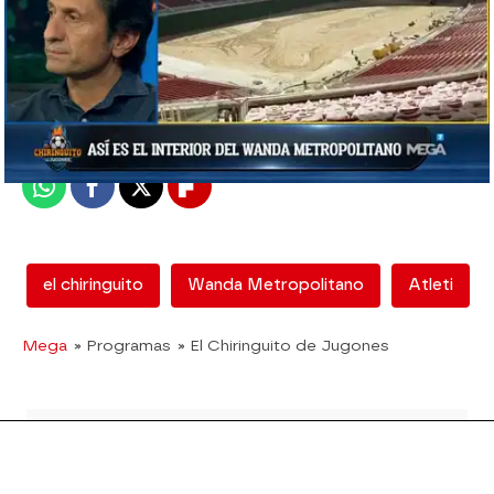
mega
Madrid
Publicado:
06 de septiembre de 2017, 02:21
Whatsapp
Facebook
X
Flipboard
el chiringuito
Wanda Metropolitano
Atleti
Mega
» Programas
» El Chiringuito de Jugones