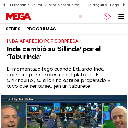
El increíble Dr. Pol
Alerta Aeropuerto
El Chiringuito
Forjado 
SERIES
PROGRAMAS
INDA APARECIÓ POR SORPRESA
Inda cambió su 'Sillinda' por el
'Taburinda'
El momentazo llegó cuando Eduardo Inda
apareció por sorpresa en el plató de 'El
Chiringuito', su sillón no estaba preparado y
tuvo que sentarse...¡en un taburete!