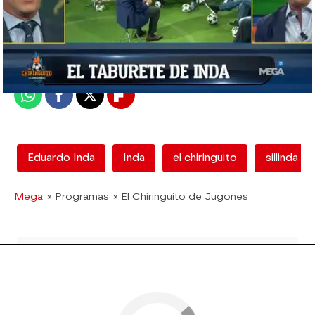
mega
Madrid
Publicado:
08 de junio de 2018, 17:07
Whatsapp
Facebook
X
Flipboard
Eduardo Inda
Inda
el chiringuito
sillinda
Mega
» Programas
» El Chiringuito de Jugones