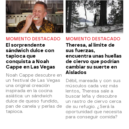
MOMENTO DESTACADO
MOMENTO DESTACADO
El sorprendente
Theresa, al límite de
sándwich dulce con
sus fuerzas,
tapioca que
encuentra unas huellas
conquista a Noah
de ciervo que podrían
Cappe en Las Vegas
cambiar su suerte en
Aislados
Noah Cappe descubre en
un festival de Las Vegas
Débil, mareada y con sus
una original creación
músculos cada vez más
inspirada en la cocina
lentos, Theresa sale a
asiática: un sándwich
buscar leña y descubre
dulce de queso fundido,
un rastro de ciervo cerca
pan de canela y perlas de
de su refugio. ¿Será la
tapioca.
oportunidad que necesita
para conseguir comida?