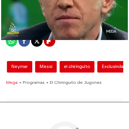
mega
Madrid
Publicado:
12 de febrero de 2018, 13:01
Whatsapp
Facebook
X
Flipboard
Neymar
Messi
el chiringuito
Exclusinda
Mega
» Programas
» El Chiringuito de Jugones