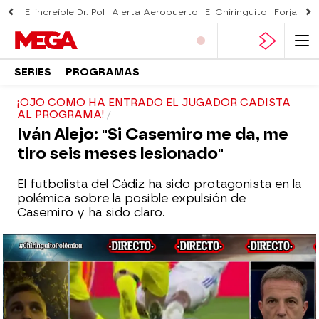
El increíble Dr. Pol
Alerta Aeropuerto
El Chiringuito
Forjado 
SERIES
PROGRAMAS
¡OJO COMO HA ENTRADO EL JUGADOR CADISTA
AL PROGRAMA!
Iván Alejo: "Si Casemiro me da, me
tiro seis meses lesionado"
El futbolista del Cádiz ha sido protagonista en la
polémica sobre la posible expulsión de
Casemiro y ha sido claro.