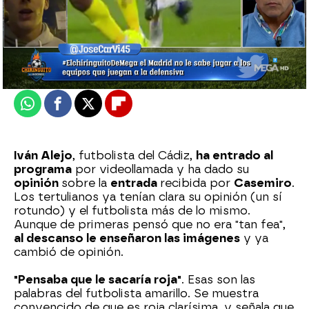
El Chiringuito
Madrid
Actualizado:
20 de diciembre de 2021, 06:00
Publicado:
20 de diciembre de 2021, 01:16
Whatsapp
Facebook
X
Flipboard
Iván Alejo
, futbolista del Cádiz,
ha entrado al
programa
por videollamada y ha dado su
opinión
sobre la
entrada
recibida por
Casemiro
.
Los tertulianos ya tenían clara su opinión (un sí
rotundo) y el futbolista más de lo mismo.
Aunque de primeras pensó que no era "tan fea",
al descanso le enseñaron las imágenes
y ya
cambió de opinión.
"Pensaba que le sacaría roja"
. Esas son las
palabras del futbolista amarillo. Se muestra
convencido de que es roja clarísima, y señala que