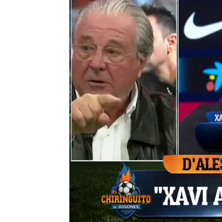
El Chiringuito
Madrid
Publicado:
06 de diciembre de 2021, 01:4
La victoria del Betis e
tocado el barcelonismo,
Múnich y pasar a los oc
cambio de rumbo que se
azulgrana no está result
la situación deportiva 