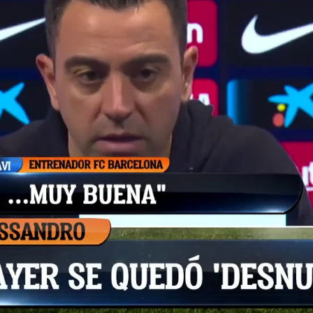
Whatsapp
Facebook
X
Flipboa
1
n el Camp Nou por 0-1 han dejado muy
 que cada vez ve más difícil ganar en
tavos de final de la Champions. El
 buscaba con Xavi en el banquillo
ando exitoso, al menos a corto plazo, y
es cada vez más preocupante.